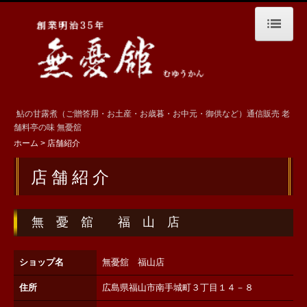
ホーム
無憂舘のこだわり
鮎の甘露煮（ご贈答用・お土産・お歳暮・お中元・御供など）通信販売
老
店舗紹介
舗料亭の味
無憂舘
ホーム
店舗紹介
商品一覧
店 舗 紹 介
お中元・お歳暮
会社概要
無 憂 舘 福 山 店
ご注文方法 ／ オンラインショップ
ショップ名
無憂舘 福山店
無憂舘の歴史
住所
広島県福山市南手城町３丁目１４－８