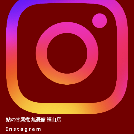
鮎の甘露煮
無憂舘 福山店
I n s t a g r a m