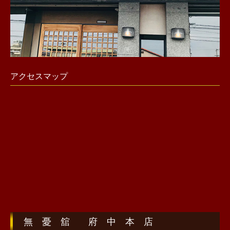
アクセスマップ
無 憂 舘 府 中 本 店