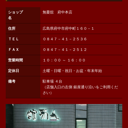
ショップ
無憂舘 府中本店
名
住所
広島県府中市府中町１６０－１
ＴＥＬ
０８４７－４１－２５３６
ＦＡＸ
０８４７－４１－２５１２
営業時間
１０：００ ～ １６：００
定休日
土曜・日曜・祝日・お盆・年末年始
備考
駐車場 ４台
（店舗入口の左側 銀座通り沿いをご利用くだ
さい）