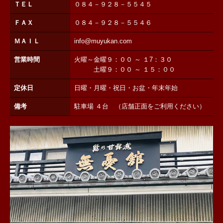
鮎の甘露煮 召し上がり方
ＴＥＬ
０８４－９２８－５５４５
ＦＡＸ
０８４－９２８－５５４６
五代目ってどんな人？
ＭＡＩＬ
info@muyukan.com
メディア掲載
営業時間
火曜～金曜９：００ ～ １7：３０
ふるさと納税
土曜９：００ ～ １５：００
定休日
日曜・月曜・祝日・お盆・年末年始
備考
駐車場 ４台 （店舗正面をご利用ください）